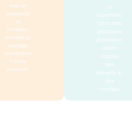
ents en
la
présentiel
transform
où
ation des
cohésion,
pratiques
entraide et
profession
partage
nelles
soutiendron
auprès
t votre
des
parcours.
enfants et
des
familles.