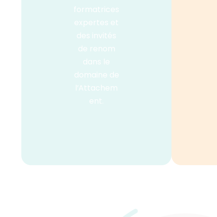
formatrices
expertes et
des invités
de renom
dans le
domaine de
l’Attachem
ent.