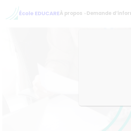
Aller
au
École EDUCARE
À propos
Demande d’infor
contenu