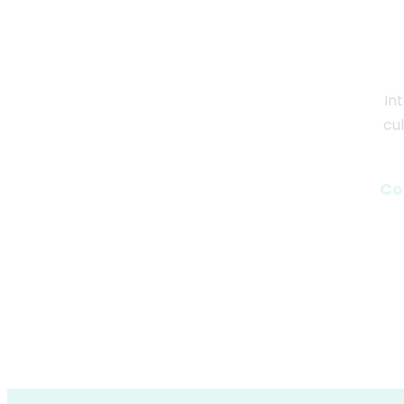
In
cu
Co