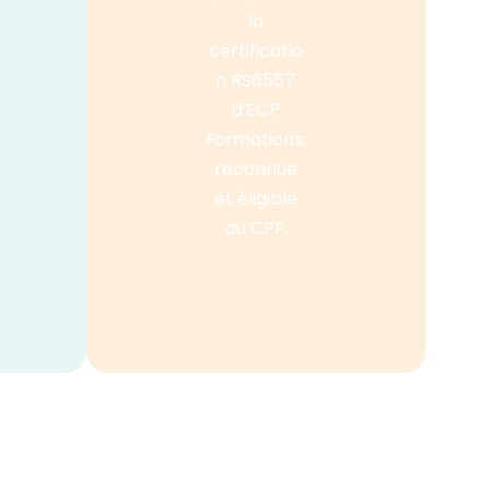
la
certificatio
n RS6557
d’ECP
Formations,
reconnue
et éligible
au CPF.