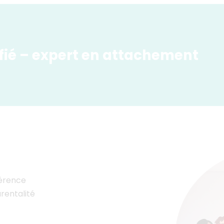
fié – expert en attachement
férence
arentalité