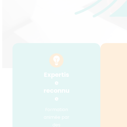
Expertis
e
reconnu
e
Formation
animée par
des