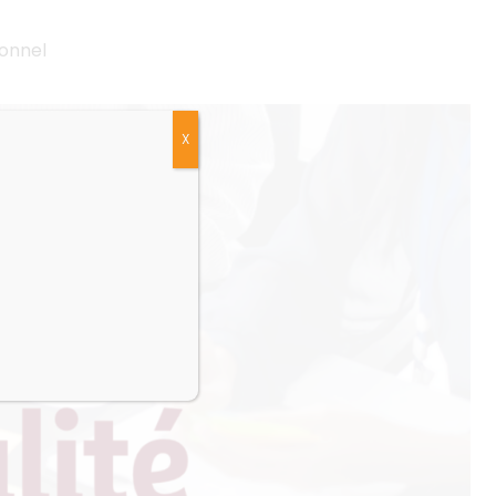
ionnel
X