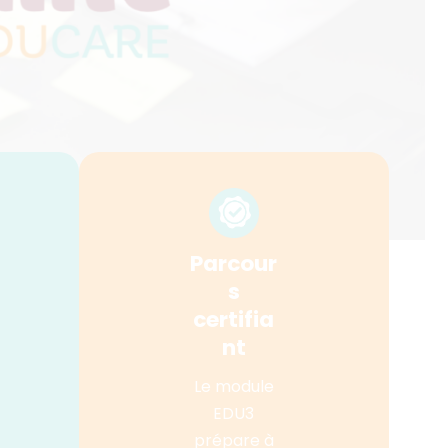
Parcour
s
certifia
nt
Le module
EDU3
prépare à