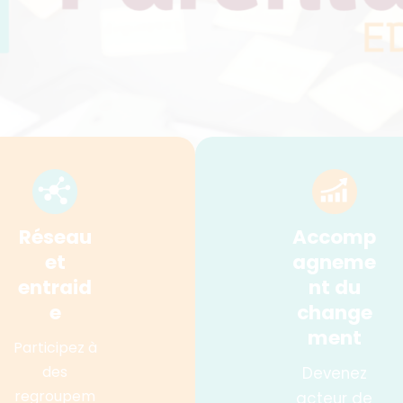
Réseau
Accomp
et
agneme
entraid
nt du
e
change
ment
Participez à
des
Devenez
regroupem
acteur de